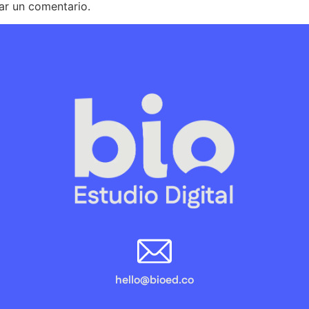
ar un comentario.
hello@bioed.co