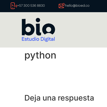
hello@bioed.co
+57 300 536 8830
python
Deja una respuesta