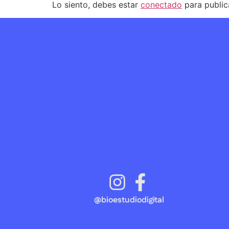
Lo siento, debes estar
conectado
para public
@bioestudiodigital