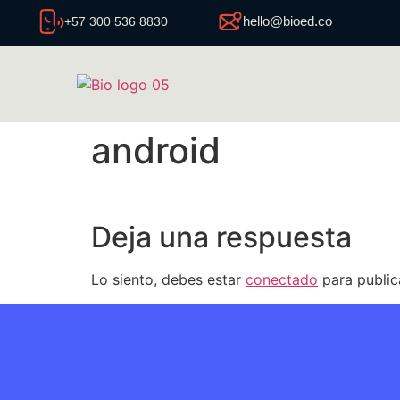
hello@bioed.co
+57 300 536 8830
android
Deja una respuesta
Lo siento, debes estar
conectado
para public