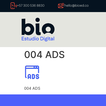
hello@bioed.co
+57 300 536 8830
004 ADS
004 ADS